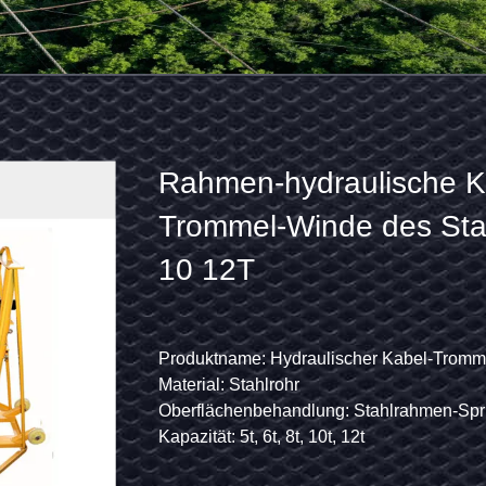
ng
Rahmen-
Galvanisierender
hydraulische
Nylonaluminiumlegierun
Kabel-
Flaschenzug-Block
Trommel-
Winde
abel einzustellen, schützen Sie Kabel vor Reibung
Produktname: Hydraulischer Kabel-Trommel-Winden-/Kab
Anwendung: Bau des elektrischen Stroms
Material: Stahlrohr
Verwendet: Schützen Sie Kabel
des
Oberflächenbehandlung: Stahlrahmen-Spritzlackierverfahr
Oberflächenbehandlung: Galvanisierung
Stahl-
Kapazität: 5t, 6t, 8t, 10t, 12t
Anwendbarer Draht: LGJ25~400
5