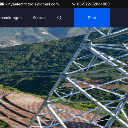
xinyaelectrictools@gmail.com
86-512-52844889
anstaltungen
Zitat
German