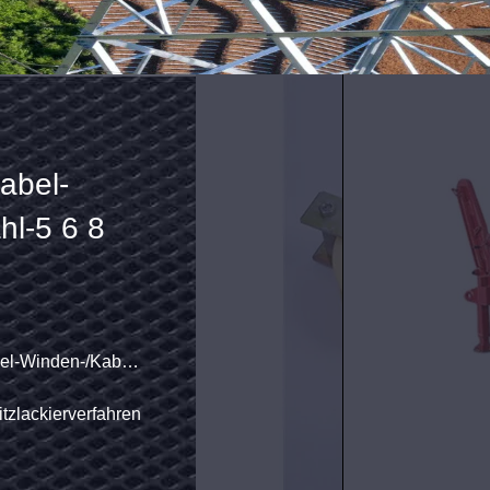
gs-Kabel-
eltrommel-Stand
en