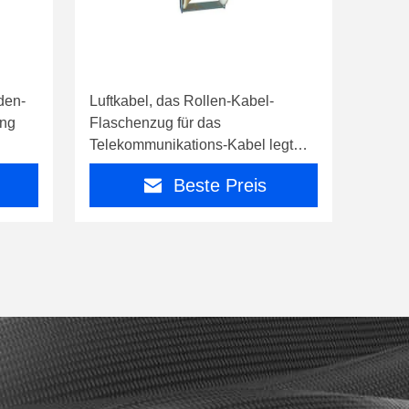
den-
Luftkabel, das Rollen-Kabel-
ang
Flaschenzug für das
Telekommunikations-Kabel legt
Bau zieht
Beste Preis