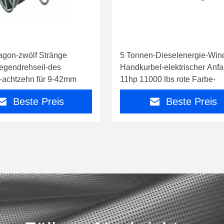
gon-zwölf Stränge
5 Tonnen-Dieselenergie-Win
egendrehseil-des
Handkurbel-elektrischer Anf
achtzehn für 9-42mm
11hp 11000 lbs rote Farbe-
Beste Preis
Beste Preis