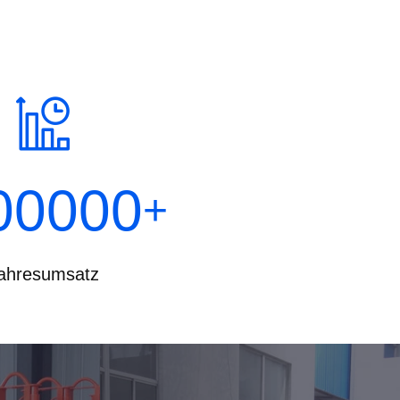
00000
+
ahresumsatz